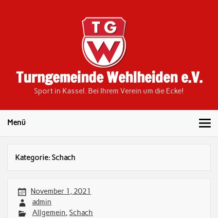
Skip
to
content
Turngemeinde Wehlheiden e.V.
Sport in Kassel. Bei Ihrem Verein um die Ecke!
Menü
Kategorie:
Schach
November 1, 2021
admin
Allgemein
,
Schach