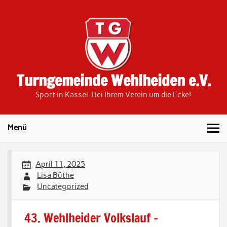
Skip
to
content
Turngemeinde Wehlheiden e.V.
Sport in Kassel. Bei Ihrem Verein um die Ecke!
Menü
April 11, 2025
Lisa Büthe
Uncategorized
43. Wehlheider Volkslauf –