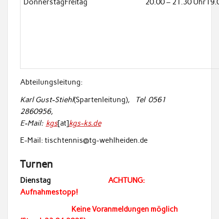
DonnerstagFreitag
20.00 – 21.30 Uhr19.
Abteilungsleitung:
Karl Gust-Stiehl
(Spartenleitung)
, Tel 0561
2860956,
E-Mail:
kgs
[at]
kgs-ks.de
E-Mail: tischtennis@tg-wehlheiden.de
Turnen
Dienstag
ACHTUNG:
Aufnahmestopp!
Keine Voranmeldungen möglich