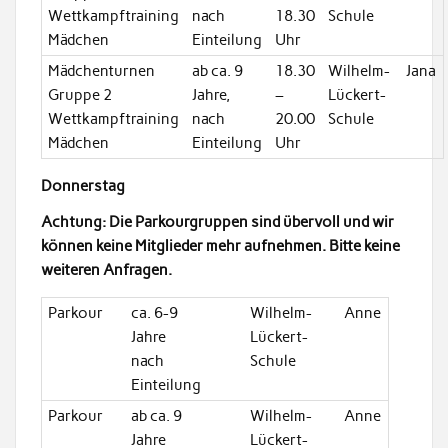
Wettkampftraining
nach
18.30
Schule
Mädchen
Einteilung
Uhr
Mädchenturnen
ab ca. 9
18.30
Wilhelm-
Jana
Gruppe 2
Jahre,
–
Lückert-
Wettkampftraining
nach
20.00
Schule
Mädchen
Einteilung
Uhr
Donnerstag
Achtung: Die Parkourgruppen sind übervoll und wir
können keine Mitglieder mehr aufnehmen. Bitte keine
weiteren Anfragen.
Parkour
ca. 6-9
Wilhelm-
Anne
Jahre
Lückert-
nach
Schule
Einteilung
Parkour
ab ca. 9
Wilhelm-
Anne
Jahre
Lückert-