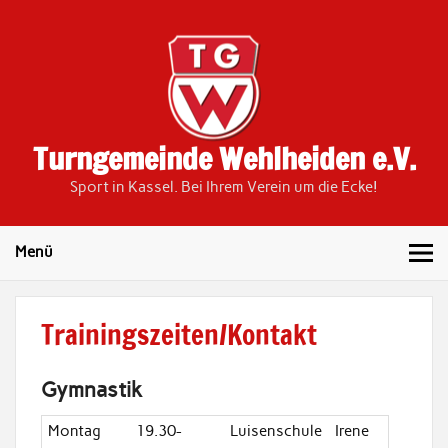
Skip
to
content
Turngemeinde Wehlheiden e.V.
Sport in Kassel. Bei Ihrem Verein um die Ecke!
Menü
Trainingszeiten/Kontakt
Gymnastik
Montag
19.30-
Luisenschule
Irene