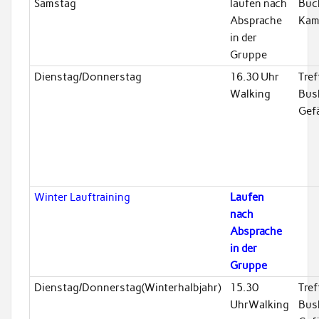
Samstag
laufen nach
Buc
Absprache
Kam
in der
Gruppe
Dienstag/Donnerstag
16.30 Uhr
Tref
Walking
Bus
Gef
Winter Lauftraining
Laufen
nach
Absprache
in der
Gruppe
Dienstag/Donnerstag(Winterhalbjahr)
15.30
Tref
UhrWalking
Bus