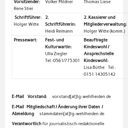
Vorsitzender:
Volker Mildner
Thomas Liese
Rene Stier
Schriftführer:
2.
2. Kassierer und
Holger Witte
Schriftführerin:
Mitgliederverwaltung:
Heidi Reimann
Holger Witte (komm.)
Pressewart:
Fest- und
Beauftragte
Kulturwartin:
Kindeswohl /
Ulla Ziegler
Ansprechstelle
Tel.:0561/775301
Kindeswohl:
Lisa Büthe Tel.:
0151 14305142
E-Mail Vorstand:
vorstand[at]tg-wehlheiden.de
E-Mail Mitgliedschaft / Änderung ihrer Daten /
Abmeldung
: stammdaten[at]tg-wehlheiden.de
Verantwortlich
für journalistisch-redaktionelle