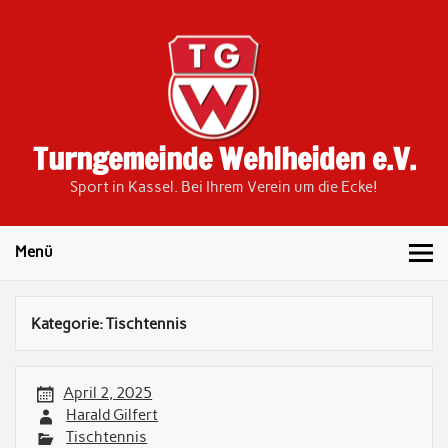
Skip
to
content
Turngemeinde Wehlheiden e.V.
Sport in Kassel. Bei Ihrem Verein um die Ecke!
Menü
Kategorie:
Tischtennis
April 2, 2025
Harald Gilfert
Tischtennis