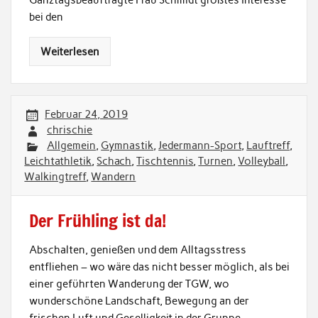
bei den
Weiterlesen
Februar 24, 2019
chrischie
Allgemein
,
Gymnastik
,
Jedermann-Sport
,
Lauftreff
,
Leichtathletik
,
Schach
,
Tischtennis
,
Turnen
,
Volleyball
,
Walkingtreff
,
Wandern
Der Frühling ist da!
Abschalten, genießen und dem Alltagsstress
entfliehen – wo wäre das nicht besser möglich, als bei
einer geführten Wanderung der TGW, wo
wunderschöne Landschaft, Bewegung an der
frischen Luft und Geselligkeit in der Gruppe