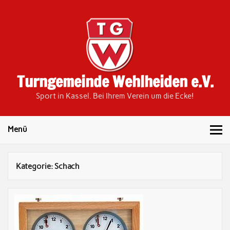
Skip
to
content
Turngemeinde Wehlheiden e.V.
Sport in Kassel. Bei Ihrem Verein um die Ecke!
Menü
Kategorie:
Schach