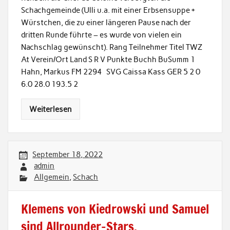
Schachgemeinde (Ulli u.a. mit einer Erbsensuppe +
Würstchen, die zu einer längeren Pause nach der
dritten Runde führte – es wurde von vielen ein
Nachschlag gewünscht). Rang Teilnehmer Titel TWZ
At Verein/Ort Land S R V Punkte Buchh BuSumm 1
Hahn, Markus FM 2294 SVG Caissa Kass GER 5 2 0
6.0 28.0 193.5 2
Weiterlesen
September 18, 2022
admin
Allgemein
,
Schach
Klemens von Kiedrowski und Samuel
sind Allrounder-Stars.