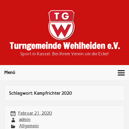
Skip
to
content
Turngemeinde Wehlheiden e.V.
Sport in Kassel. Bei Ihrem Verein um die Ecke!
Menü
Schlagwort:
Kampfrichter 2020
Februar 21, 2020
admin
Allgemein