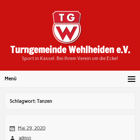
Skip
to
content
Turngemeinde Wehlheiden e.V.
Sport in Kassel. Bei Ihrem Verein um die Ecke!
Menü
Schlagwort:
Tanzen
Mai 29, 2020
admin