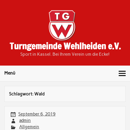
Skip
to
content
Turngemeinde Wehlheiden e.V.
Sport in Kassel. Bei Ihrem Verein um die Ecke!
Menü
Schlagwort:
Wald
September 6, 2019
admin
Allgemein