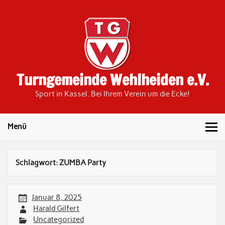
Skip
to
content
Turngemeinde Wehlheiden e.V.
Sport in Kassel. Bei Ihrem Verein um die Ecke!
Menü
Schlagwort:
ZUMBA Party
Januar 8, 2025
Harald Gilfert
Uncategorized