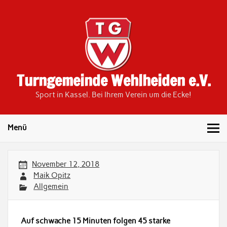
Skip
to
content
Turngemeinde Wehlheiden e.V.
Sport in Kassel. Bei Ihrem Verein um die Ecke!
Menü
November 12, 2018
Maik Opitz
Allgemein
Auf schwache 15 Minuten folgen 45 starke