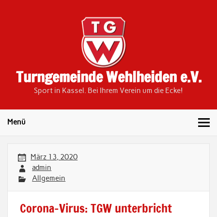
Skip
to
content
Turngemeinde Wehlheiden e.V.
Sport in Kassel. Bei Ihrem Verein um die Ecke!
Menü
März 13, 2020
admin
Allgemein
Corona-Virus: TGW unterbricht