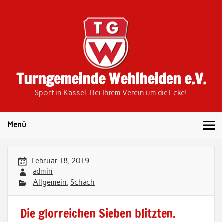
Skip
to
content
Turngemeinde Wehlheiden e.V.
Sport in Kassel. Bei Ihrem Verein um die Ecke!
Menü
Februar 18, 2019
admin
Allgemein
,
Schach
Die glorreichen Sieben blitzten.