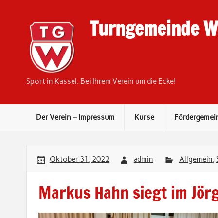
Skip
to
content
Turngemeinde We
Sport in Kassel. Bei Ihrem Verein um die Ecke!
Der Verein – Impressum
Kurse
Fördergemei
Oktober 31, 2022
admin
Allgemein
,
Markus Hahn siegt im Jör