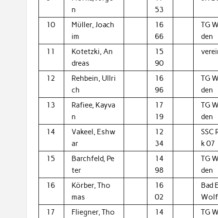
n
53
10
Müller, Joach
16
TG W
im
66
den
11
Kotetzki, An
15
vere
dreas
90
12
Rehbein, Ullri
16
TG W
ch
96
den
13
Rafiee, Kayva
17
TG W
n
19
den
14
Vakeel, Eshw
12
SSC 
ar
34
k 07
15
Barchfeld, Pe
14
TG W
ter
98
den
16
Körber, Tho
16
Bad 
mas
02
Wol
17
Fliegner, Tho
14
TG W