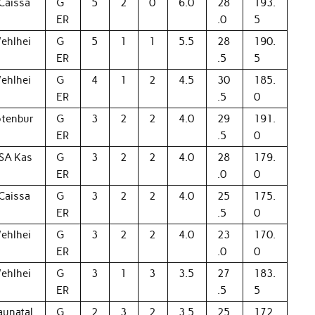
Caissa
G
5
2
0
6.0
28
193.
ER
.0
5
ehlhei
G
5
1
1
5.5
28
190.
ER
.5
5
ehlhei
G
4
1
2
4.5
30
185.
ER
.5
0
tenbur
G
3
2
2
4.0
29
191.
ER
.5
0
SA Kas
G
3
2
2
4.0
28
179.
ER
.0
0
Caissa
G
3
2
2
4.0
25
175.
ER
.5
0
ehlhei
G
3
2
2
4.0
23
170.
ER
.0
0
ehlhei
G
3
1
3
3.5
27
183.
ER
.5
5
aunatal
G
2
3
2
3.5
25
172.