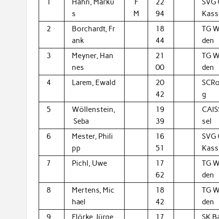
1
Hahn, Marku
F
22
SVG 
s
M
94
Kass
2
Borchardt, Fr
18
TG W
ank
44
den
3
Meyner, Han
21
TG W
nes
00
den
4
Larem, Ewald
20
SCRo
42
g
5
Wöllenstein,
19
CAIS
Seba
39
sel
6
Mester, Phili
16
SVG 
pp
51
Kass
7
Pichl, Uwe
17
TG W
62
den
8
Mertens, Mic
18
TG W
hael
42
den
9
Flörke, Jürge
17
SK B