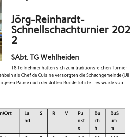
Jörg-Reinhardt-
Schnellschachturnier 202
2
SAbt. TG Wehlheiden
18 Teilnehmer hatten sich zum traditionsreichen Turnier
Rehbein als Chef de Cuisine versorgten die Schachgemeinde (Ulli
längeren Pause nach der dritten Runde führte – es wurde von
in/Ort
La
S
R
V
Pu
Bu
BuS
nd
nkt
ch
um
e
h
m