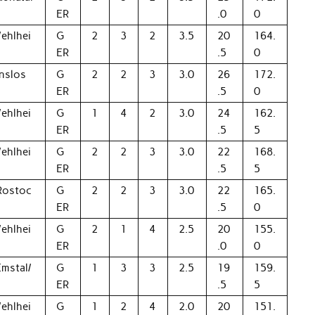
ER
.0
0
ehlhei
G
2
3
2
3.5
20
164.
ER
.5
0
inslos
G
2
2
3
3.0
26
172.
ER
.5
0
ehlhei
G
1
4
2
3.0
24
162.
ER
.5
5
ehlhei
G
2
2
3
3.0
22
168.
ER
.5
5
Rostoc
G
2
2
3
3.0
22
165.
ER
.5
0
ehlhei
G
2
1
4
2.5
20
155.
ER
.0
0
Emstal/
G
1
3
3
2.5
19
159.
f
ER
.5
5
ehlhei
G
1
2
4
2.0
20
151.