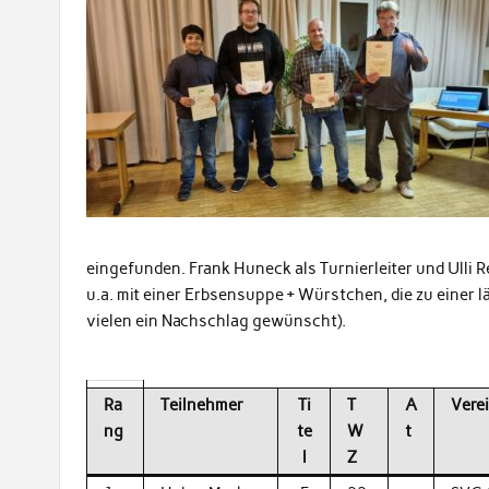
eingefunden. Frank Huneck als Turnierleiter und Ulli 
u.a. mit einer Erbsensuppe + Würstchen, die zu einer 
vielen ein Nachschlag gewünscht).
Ra
Teilnehmer
Ti
T
A
Vere
ng
te
W
t
l
Z