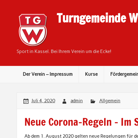
Skip
to
content
Turngemeinde We
Sport in Kassel. Bei Ihrem Verein um die Ecke!
Der Verein – Impressum
Kurse
Fördergemei
Juli 4, 2020
admin
Allgemein
Neue Corona-Regeln – Im S
Ab dem 1. August 2020 gelten neue Regelungen für den