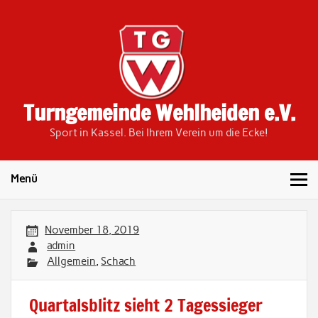
Skip
to
content
Turngemeinde Wehlheiden e.V.
Sport in Kassel. Bei Ihrem Verein um die Ecke!
Menü
November 18, 2019
admin
Allgemein
,
Schach
Quartalsblitz sieht 2 Tagessieger