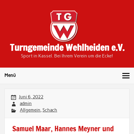
Skip
to
content
Turngemeinde Wehlheiden e.V.
Sport in Kassel. Bei Ihrem Verein um die Ecke!
Menü
Juni 6, 2022
admin
Allgemein
,
Schach
Samuel Maar, Hannes Meyner und