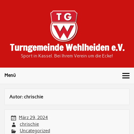
Skip
to
content
Turngemeinde Wehlheiden e.V.
Sport in Kassel. Bei Ihrem Verein um die Ecke!
Menü
Autor:
chrischie
März 29, 2024
chrischie
Uncategorized