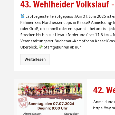
43. Wehlheider Volkslauf 
Laufbegeisterte aufgepasst!Am 01. Juni 2025 ist es
Rahmen des Nordhessencups in Kassel! Anmeldung: ht
oder Groß, ob schnell oder entspannt – bei uns ist j
Strecken bis hin zur Herausforderung über 17,6 km – fü
Veranstaltungsort:Buchenau-Kampfbahn KasselGras
Überblick:
Startgebühren ab nur
Weiterlesen
42. W
Anmeldung u
https://my.