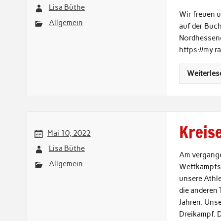
Lisa Büthe
Wir freuen 
Allgemein
auf der Buch
Nordhessenc
https://my.
Weiterles
Kreis
Mai 10, 2022
Lisa Büthe
Am vergange
Allgemein
Wettkampfsa
unsere Athle
die anderen
Jahren. Unse
Dreikampf. D