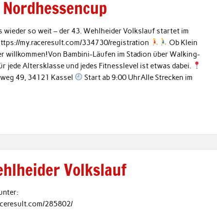
– Nordhessencup
 wieder so weit – der 43. Wehlheider Volkslauf startet im
tps://my.raceresult.com/334730/registration
Ob Klein
eder willkommen!Von Bambini-Läufen im Stadion über Walking-
r jede Altersklasse und jedes Fitnesslevel ist etwas dabei.
weg 49, 34121 Kassel
Start ab 9:00 UhrAlle Strecken im
ehlheider Volkslauf
nter:
raceresult.com/285802/