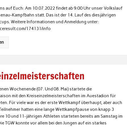
uns auf Euch: Am 10.07.2022 findet ab 9:00 Uhr unser Volkslauf
enau-Kampfbahn statt. Das ist der 14. Lauf des diesjährigen
ups. Weitere Informationen und Anmeldung unter:
raceresult.com/174131/info
en
einzelmeisterschaften
nen Wochenende (07. Und 08. Mai) startete die
ison mit den Kreiseinzelmeisterschaften im Auestadion für
ten. Für viele war es der erste Wettkampf überhaupt, aber auch
 Teilnehmer hatten eine lange Wettkampfpause von knapp 3
re 10 und 11-jährigen Athleten starteten bereits am Samstag im
ie TGW konnte vor allem bei den Jungen auf ein starkes