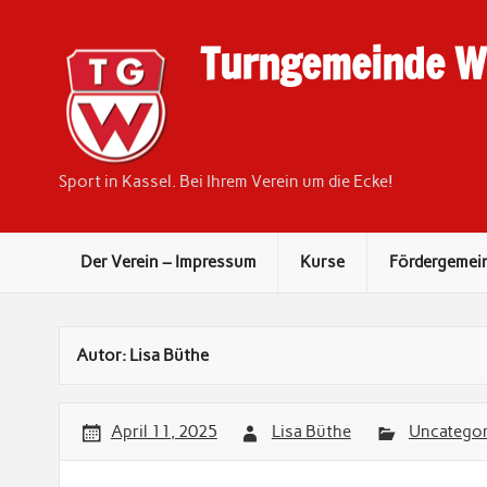
Skip
to
content
Turngemeinde We
Sport in Kassel. Bei Ihrem Verein um die Ecke!
Der Verein – Impressum
Kurse
Fördergemei
Autor:
Lisa Büthe
April 11, 2025
Lisa Büthe
Uncategor