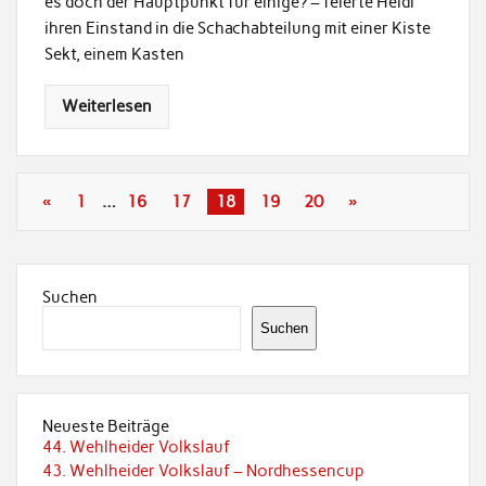
es doch der Hauptpunkt für einige? – feierte Heidi
ihren Einstand in die Schachabteilung mit einer Kiste
Sekt, einem Kasten
Weiterlesen
«
1
…
16
17
18
19
20
»
Suchen
Suchen
Neueste Beiträge
44. Wehlheider Volkslauf
43. Wehlheider Volkslauf – Nordhessencup