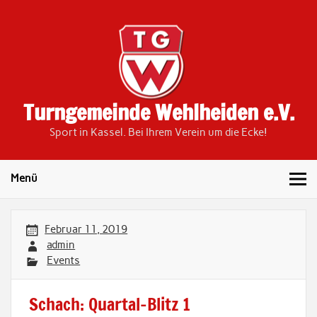
Skip
to
content
Turngemeinde Wehlheiden e.V.
Sport in Kassel. Bei Ihrem Verein um die Ecke!
Menü
Februar 11, 2019
admin
Events
Schach: Quartal-Blitz 1