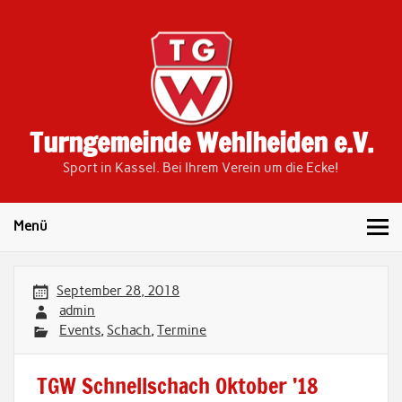
Skip
to
content
Turngemeinde Wehlheiden e.V.
Sport in Kassel. Bei Ihrem Verein um die Ecke!
Menü
September 28, 2018
admin
Events
,
Schach
,
Termine
TGW Schnellschach Oktober ’18