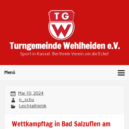
Skip
to
content
Turngemeinde Wehlheiden e.V.
Sport in Kassel. Bei Ihrem Verein um die Ecke!
Menü
Mai 10, 2024
n_schu
Leichtathletik
Wettkampftag in Bad Salzuflen am