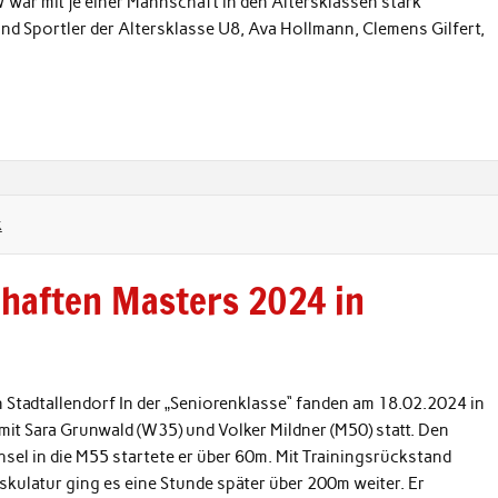
war mit je einer Mannschaft in den Altersklassen stark
nd Sportler der Altersklasse U8, Ava Hollmann, Clemens Gilfert,
k
chaften Masters 2024 in
Stadtallendorf In der „Seniorenklasse“ fanden am 18.02.2024 in
mit Sara Grunwald (W35) und Volker Mildner (M50) statt. Den
sel in die M55 startete er über 60m. Mit Trainingsrückstand
uskulatur ging es eine Stunde später über 200m weiter. Er