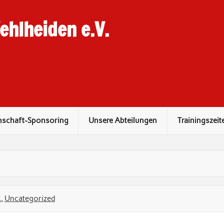
hlheiden e.V.
nschaft-Sponsoring
Unsere Abteilungen
Trainingszeit
k
,
Uncategorized