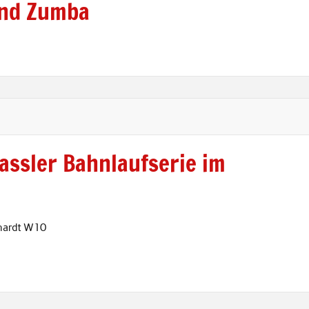
und Zumba
Kassler Bahnlaufserie im
hardt W10