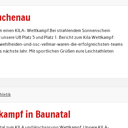
uchenau
n einen KILA- Wettkampf.Bei strahlendem Sonnenschein
 unsere U8 Platz 5 und Platz 1. Bericht zum Kila Wettkampf:
g-wehlheiden-und-ssc-vellmar-waren-die-erfolgreichsten-teams
s nächste Jahr. Mit sportlichen Grüßen eure Leichtathleten
hletik
kampf in Baunatal
atal zum KILA und Hochsprung Wettkampf. Unsere KILA-