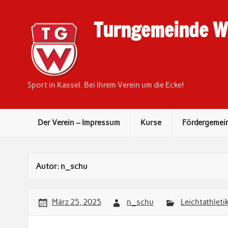
Skip
to
content
Turngemeinde We
Sport in Kassel. Bei Ihrem Verein um die Ecke!
Der Verein – Impressum
Kurse
Fördergemei
Autor:
n_schu
März 25, 2025
n_schu
Leichtathleti