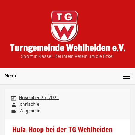
Skip
to
content
Turngemeinde Wehlheiden e.V.
Sport in Kassel. Bei Ihrem Verein um die Ecke!
Menü
November 25, 2021
chrischie
Allgemein
Hula-Hoop bei der TG Wehlheiden