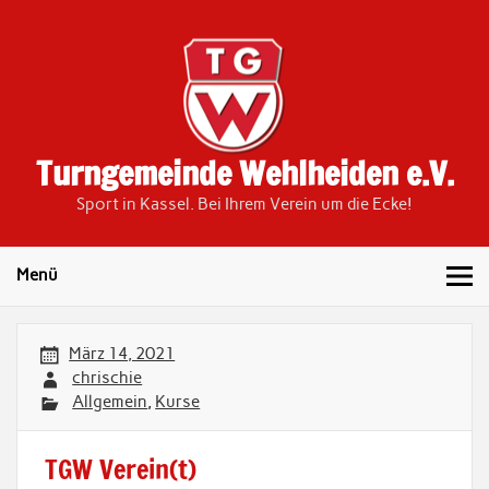
Skip
to
content
Turngemeinde Wehlheiden e.V.
Sport in Kassel. Bei Ihrem Verein um die Ecke!
Menü
März 14, 2021
chrischie
Allgemein
,
Kurse
TGW Verein(t)