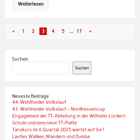
Weiterlesen
«
1
2
3
4
5
…
17
»
Suchen
Suchen
Neueste Beiträge
44. Wehlheider Volkslauf
43. Wehlheider Volkslauf – Nordhessencup
Engagement der TT-Abteilung in der Wilhelm-Lückert-
Schule und eine neue TT-Platte
Tanzkurs im II.Quartal 2025 wartet auf Sie !
Laufen,Walken,Wandern und Zumba