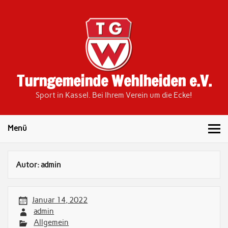
Skip
to
content
Turngemeinde Wehlheiden e.V.
Sport in Kassel. Bei Ihrem Verein um die Ecke!
Menü
Autor:
admin
Januar 14, 2022
admin
Allgemein