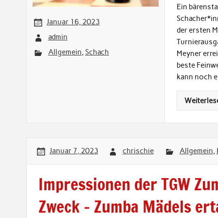
Ein bärensta
Schacher*inn
Januar 16, 2023
der ersten 
admin
Turnierausga
Allgemein
,
Schach
Meyner errei
beste Feinwe
kann noch e
Weiterles
Januar 7, 2023
chrischie
Allgemein
,
Impressionen der TGW Zum
Zweck – Zumba Mädels ert