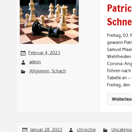
Patric
Schne
Freitag, 03.
gewann Patr
Samuel Maar 
Februar 4, 2023
Wehlheiden o
admin
Corona-Angs
führen nach 
Allgemein
,
Schach
Tabelle an –
Freitag, den 
Weiterles
Januar 28, 2023
chrischie
Uncategor