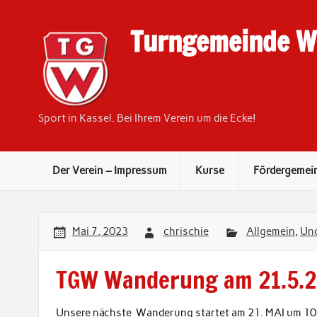
Skip
to
content
Turngemeinde We
Sport in Kassel. Bei Ihrem Verein um die Ecke!
Der Verein – Impressum
Kurse
Fördergemei
Mai 7, 2023
chrischie
Allgemein
,
Unc
TGW Wanderung am 21.5.2
Unsere nächste Wanderung startet am 21. MAI um 10.