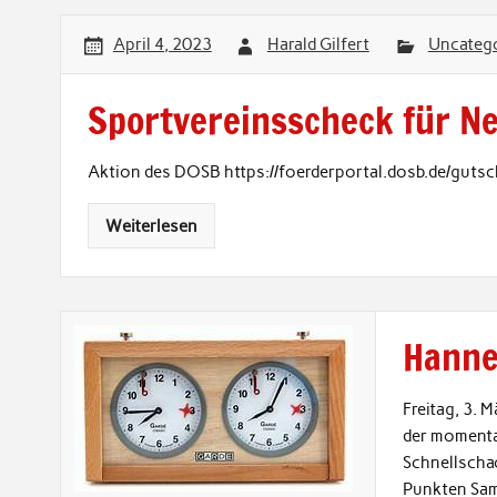
April 4, 2023
Harald Gilfert
Uncatego
Sportvereinsscheck für N
Aktion des DOSB https://foerderportal.dosb.de/guts
Weiterlesen
Hannes
Freitag, 3. 
der momenta
Schnellschac
Punkten Sam