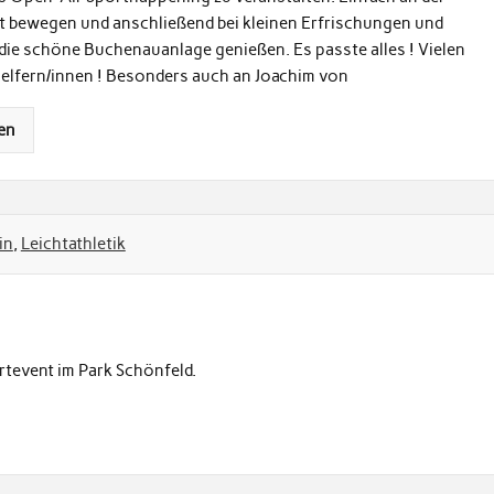
ft bewegen und anschließend bei kleinen Erfrischungen und
die schöne Buchenauanlage genießen. Es passte alles ! Vielen
Helfern/innen ! Besonders auch an Joachim von
en
in
,
Leichtathletik
rtevent im Park Schönfeld.