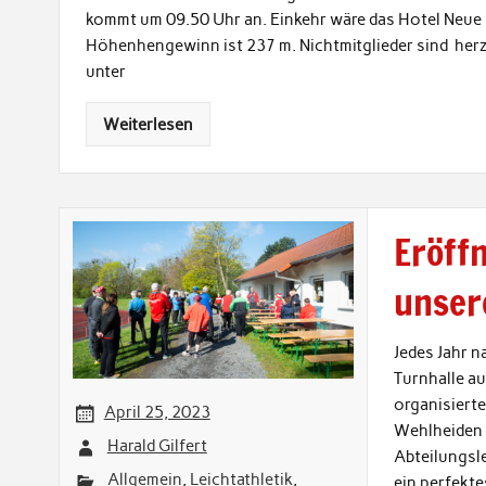
kommt um 09.50 Uhr an. Einkehr wäre das Hotel Neue 
Höhenhengewinn ist 237 m. Nichtmitglieder sind herz
unter
Weiterlesen
Eröffn
unser
Jedes Jahr n
Turnhalle a
organisiert
April 25, 2023
Wehlheiden 
Harald Gilfert
Abteilungsle
Allgemein
,
Leichtathletik
,
ein perfekt