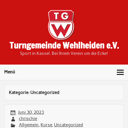
Skip
to
content
Turngemeinde Wehlheiden e.V.
Sport in Kassel. Bei Ihrem Verein um die Ecke!
Menü
Kategorie:
Uncategorized
Juni 30, 2023
chrischie
Allgemein
,
Kurse
,
Uncategorized